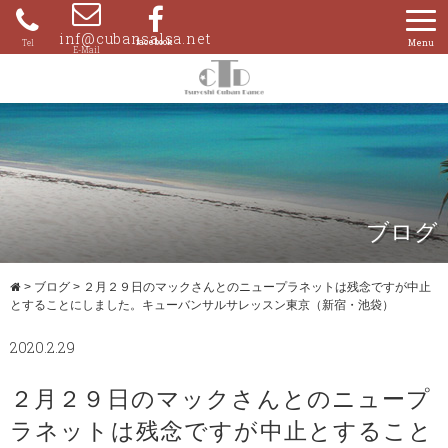
Skip
to
inf@cubansalsa.net
080-
content
4204-
0859
ブログ
>
ブログ
>
２月２９日のマックさんとのニュープラネットは残念ですが中止
とすることにしました。キューバンサルサレッスン東京（新宿・池袋）
2020.2.29
２月２９日のマックさんとのニュープ
ラネットは残念ですが中止とすること