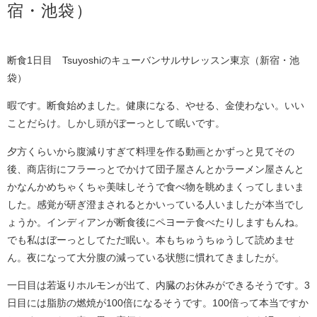
宿・池袋）
断食1日目 Tsuyoshiのキューバンサルサレッスン東京（新宿・池
袋）
暇です。断食始めました。健康になる、やせる、金使わない。いい
ことだらけ。しかし頭がぼーっとして眠いです。
夕方くらいから腹減りすぎて料理を作る動画とかずっと見てその
後、商店街にフラーっとでかけて団子屋さんとかラーメン屋さんと
かなんかめちゃくちゃ美味しそうで食べ物を眺めまくってしまいま
した。感覚が研ぎ澄まされるとかいっている人いましたが本当でし
ょうか。インディアンが断食後にペヨーテ食べたりしますもんね。
でも私はぼーっとしてただ眠い。本もちゅうちゅうして読めませ
ん。夜になって大分腹の減っている状態に慣れてきましたが。
一日目は若返りホルモンが出て、内臓のお休みができるそうです。3
日目には脂肪の燃焼が100倍になるそうです。100倍って本当ですか