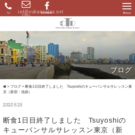
Skip
to
inf@cubansalsa.net
080-
content
4204-
0859
ブログ
>
ブログ
>
断食1日目終了しました Tsuyoshiのキューバンサルサレッスン東
京（新宿・池袋）
2020.5.25
断食1日目終了しました Tsuyoshiの
キューバンサルサレッスン東京（新