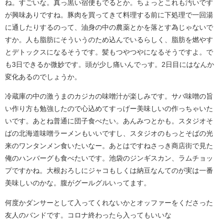
ね。すごいな。真っ黒い宿便もでるとか。ちょっとこれも汚いです
が興味ありですね。豚肉を買ってきて料理する前に下処理で一回湯
に通したりするのって、油身の中の農薬とかを落とす為じゃないで
すか。人も脂肪にそういうのため込んでいるらしく、脂肪を燃やす
とデトックスになるそうです。髪もつやつやになるそうですよ。で
も3日できるか微妙です。頭が少し痛いんでっす。2日目にはなんか
変化あるのでしょうか。
冷蔵庫の中の激うまのカジカの味噌汁が楽しみです。サバ味噌の旨
い作り方も勉強したので心込めてすっげー美味しいの作っちゃいた
いです。あとね普通に団子食べたい。あんみつとかも。スタジオそ
ばの北海道味噌ラーメンもいいですし、スタジオのもっとそばの光
来のワンタンメン食いたいなー。あとはですねさっき商店街で見た
俺のハンバーグも食べたいです。池袋のジンギスカン、ラムチョッ
プですかね。大根おろしにジャコもしくは納豆なんてのが実は一番
美味しいのかな。腹がグールグルいってます。
何度かダンサーとして入ってくれないかとオッファーをくださった
友人のバンドです。コロナ終わったら入ってもいいな