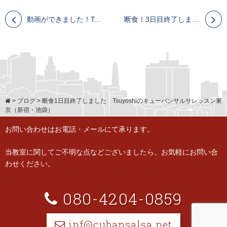
動画ができました！Tsuyoshiのキューバンサルサレッスン東京（新宿・池袋）
断食！3日目終了しました。Tsuyoshi のCuban Salsa Lesson Tokyo (shinjyuku/ikebukuro)
>
ブログ
>
断食1日目終了しました Tsuyoshiのキューバンサルサレッスン東
京（新宿・池袋）
お問い合わせはお電話・メールにて承ります。
当教室に関してご不明な点などございましたら、
お気軽にお問い合
わせください。
080-4204-0859
inf@cubansalsa.net