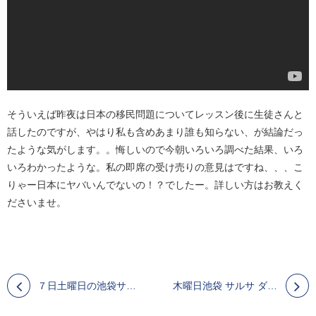
そういえば昨夜は日本の移民問題についてレッスン後に生徒さんと
話したのですが、やはり私も含めあまり誰も知らない、が結論だっ
たような気がします。。悔しいので今朝いろいろ調べた結果、いろ
いろわかったような。私の即席の受け売りの意見はですね、、、こ
りゃー日本にヤバいんでないの！？でしたー。詳しい方はお教えく
ださいませ。
７日土曜日の池袋サルサレッスン＆イベントにいらしてくださった方々ありがとうございました。
木曜日池袋 サルサ ダンス レッスン 楽しかったです。