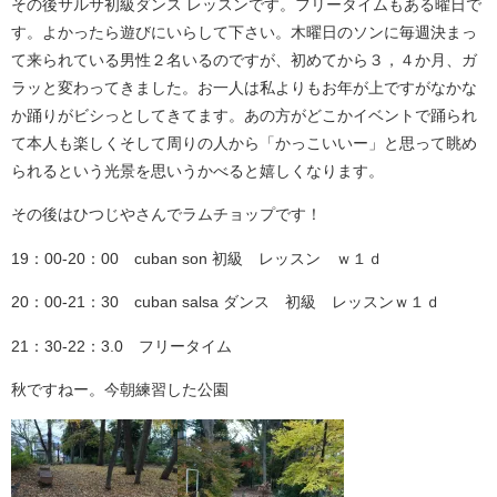
その後サルサ初級ダンス レッスンです。フリータイムもある曜日で
す。よかったら遊びにいらして下さい。木曜日のソンに毎週決まっ
て来られている男性２名いるのですが、初めてから３，４か月、ガ
ラッと変わってきました。お一人は私よりもお年が上ですがなかな
か踊りがビシっとしてきてます。あの方がどこかイベントで踊られ
て本人も楽しくそして周りの人から「かっこいいー」と思って眺め
られるという光景を思いうかべると嬉しくなります。
その後はひつじやさんでラムチョップです！
19：00-20：00 cuban son 初級 レッスン ｗ１ｄ
20：00-21：30 cuban salsa ダンス 初級 レッスンｗ１ｄ
21：30-22：3.0 フリータイム
秋ですねー。今朝練習した公園