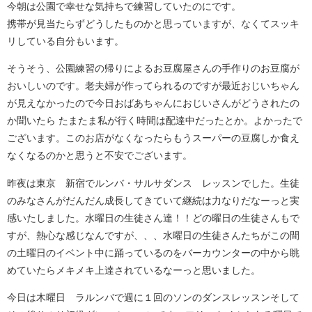
今朝は公園で幸せな気持ちで練習していたのにです。
携帯が見当たらずどうしたものかと思っていますが、なくてスッキ
リしている自分もいます。
そうそう、公園練習の帰りによるお豆腐屋さんの手作りのお豆腐が
おいしいのです。老夫婦が作ってられるのですが最近おじいちゃん
が見えなかったので今日おばあちゃんにおじいさんがどうされたの
か聞いたら たまたま私が行く時間は配達中だったとか。よかったで
ございます。このお店がなくなったらもうスーパーの豆腐しか食え
なくなるのかと思うと不安でございます。
昨夜は東京 新宿でルンバ・サルサダンス レッスンでした。生徒
のみなさんがだんだん成長してきていて継続は力なりだなーっと実
感いたしました。水曜日の生徒さん達！！どの曜日の生徒さんもで
すが、熱心な感じなんですが、、、水曜日の生徒さんたちがこの間
の土曜日のイベント中に踊っているのをバーカウンターの中から眺
めていたらメキメキ上達されているなーっと思いました。
今日は木曜日 ラルンバで週に１回のソンのダンスレッスンそして