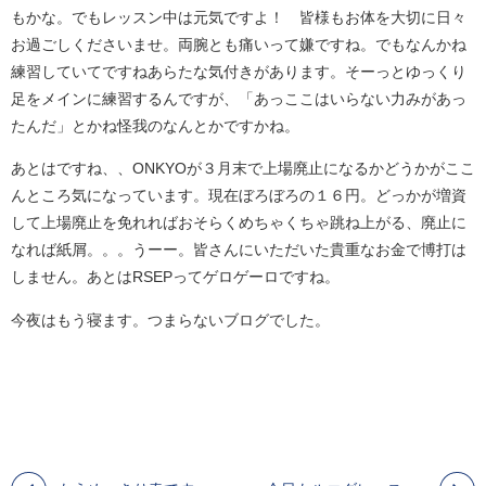
もかな。でもレッスン中は元気ですよ！ 皆様もお体を大切に日々
お過ごしくださいませ。両腕とも痛いって嫌ですね。でもなんかね
練習していてですねあらたな気付きがあります。そーっとゆっくり
足をメインに練習するんですが、「あっここはいらない力みがあっ
たんだ」とかね怪我のなんとかですかね。
あとはですね、、ONKYOが３月末で上場廃止になるかどうかがここ
んところ気になっています。現在ぼろぼろの１６円。どっかが増資
して上場廃止を免れればおそらくめちゃくちゃ跳ね上がる、廃止に
なれば紙屑。。。うーー。皆さんにいただいた貴重なお金で博打は
しません。あとはRSEPってゲロゲーロですね。
今夜はもう寝ます。つまらないブログでした。