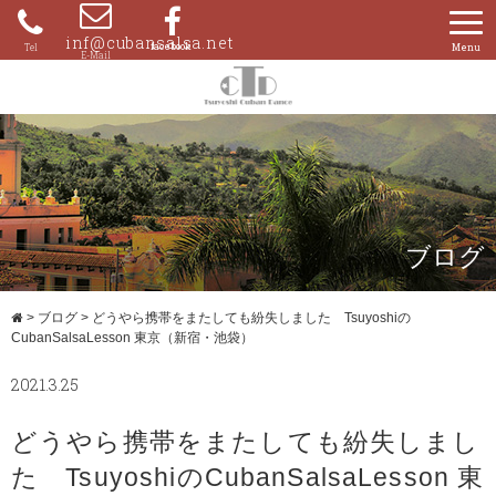
Skip
to
inf@cubansalsa.net
080-
content
4204-
0859
ブログ
>
ブログ
>
どうやら携帯をまたしても紛失しました Tsuyoshiの
CubanSalsaLesson 東京（新宿・池袋）
2021.3.25
どうやら携帯をまたしても紛失しまし
た TsuyoshiのCubanSalsaLesson 東