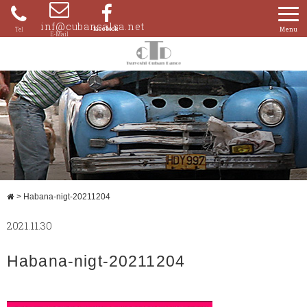
Skip
to
inf@cubansalsa.net
080-
content
4204-
0859
>
Habana-nigt-20211204
2021.11.30
Habana-nigt-20211204