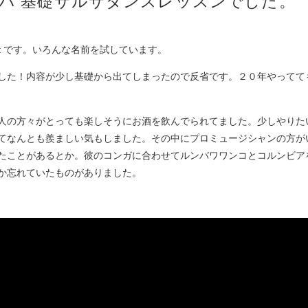
ルンバ 基礎サルサダンスレッスンでした。
n & Event です。いろんな名前を試しています。
した！内容が少し基礎から出てしまったので反省です。２０年やってて
人の方々がとっても楽しそうにお酒を飲んでられてました。少しやりた
てなんとも羨ましい気もしました。その中にプロミュージシャンの方が
たことがあるとか。彼のコンガに合わせてルンバワワンコとコルンビア
んか忘れていたものがありました。