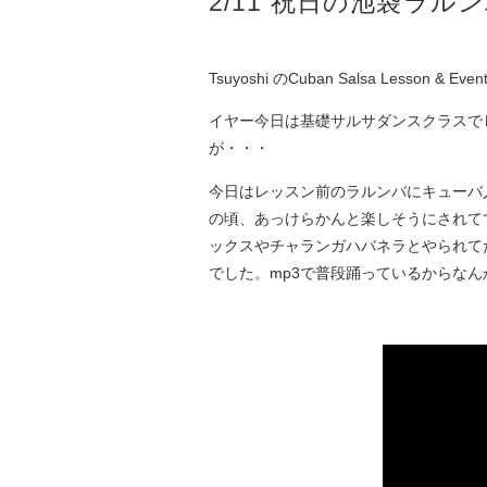
2/11 祝日の池袋ラ
Tsuyoshi のCuban Salsa Lesso
イヤー今日は基礎サルサダンスクラスで
が・・・
今日はレッスン前のラルンバにキューバ
の頃、あっけらかんと楽しそうにされて
ックスやチャランガハバネラとやられて
でした。mp3で普段踊っているからな