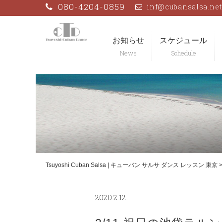
Skip
080-4204-0859
inf@cubansalsa.ne
to
content
お知らせ
スケジュール
Tsuyoshi Cuban Salsa | キューバン サルサ ダンス レッスン 東京
2020.2.12