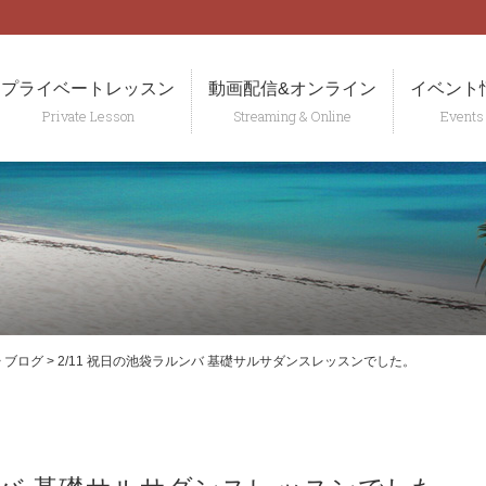
t
プライベートレッスン
動画配信&オンライン
イベント
>
ブログ
>
2/11 祝日の池袋ラルンバ 基礎サルサダンスレッスンでした。