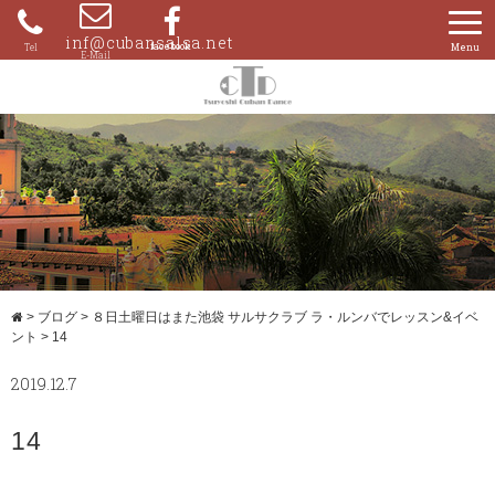
Skip
to
inf@cubansalsa.net
080-
content
4204-
0859
>
ブログ
>
８日土曜日はまた池袋 サルサクラブ ラ・ルンバでレッスン&イベ
ント
>
14
2019.12.7
14