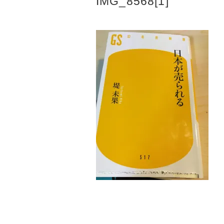
IMG_8568[1]