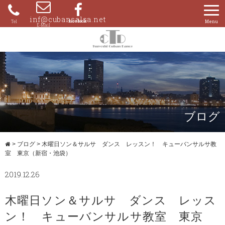
Skip
to
inf@cubansalsa.net
080-
content
4204-
0859
ブログ
>
ブログ
>
木曜日ソン＆サルサ ダンス レッスン！ キューバンサルサ教
室 東京（新宿・池袋）
2019.12.26
木曜日ソン＆サルサ ダンス レッス
ン！ キューバンサルサ教室 東京