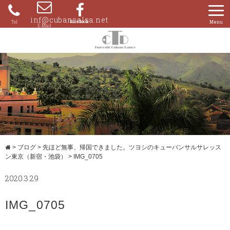
Skip
to
inf@cubansalsa.net
080-
content
4204-
0859
>
ブログ
>
先ほど無事、帰国できました。ツヨシのキューバンサルサレッス
ン東京（新宿・池袋）
>
IMG_0705
2020.3.29
IMG_0705