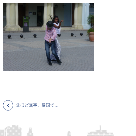
先ほど無事、帰国できました。ツヨシのキューバンサルサレッスン東京（新宿・池袋）