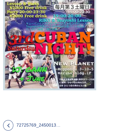
72725769_2450013688379969_2447614158758215680_n