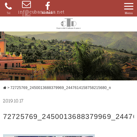
Skip
to
inf@cubansalsa.net
080-
content
4204-
0859
>
72725769_2450013688379969_2447614158758215680_n
2019.10.17
72725769_2450013688379969_2447