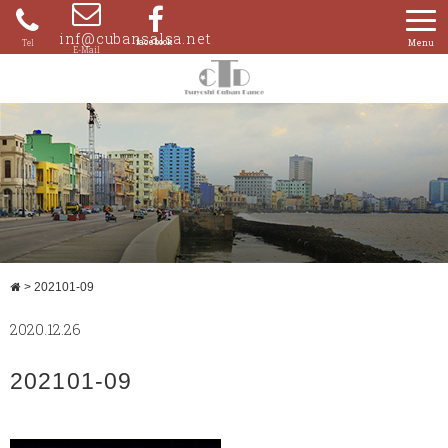
Skip
to
inf@cubansalsa.net
080-
content
4204-
0859
>
202101-09
2020.12.26
202101-09