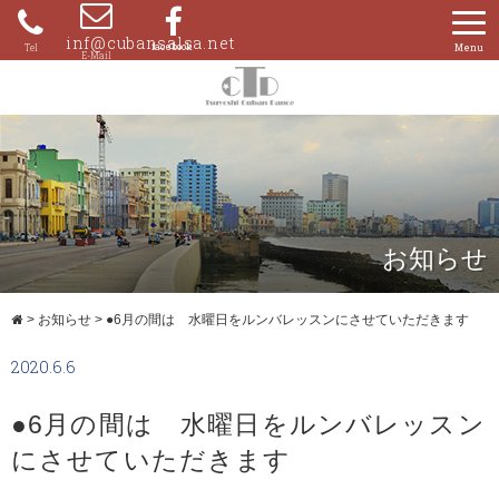
Skip
to
inf@cubansalsa.net
080-
content
4204-
0859
お知らせ
>
お知らせ
>
●6月の間は 水曜日をルンバレッスンにさせていただきます
2020.6.6
●6月の間は 水曜日をルンバレッスン
にさせていただきます