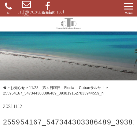
Skip
to
inf@cubansalsa.net
080-
content
4204-
0859
>
お知らせ
>
11/28 第４日曜日 Fiesta Cubanサルサ！
>
255954167_547344303386489_3938191527833944559_n
2021.11.12
255954167_547344303386489_3938