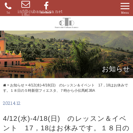
Skip
to
inf@cubansalsa.net
080-
content
4204-
0859
お知らせ
>
お知らせ
>
4/12(水)-4/18(日) のレッスン＆イベント 17，18はお休みで
す。１８日の５時新宿フィエスタ、７時から小伝馬町JBA
2021.4.12
4/12(水)-4/18(日) のレッスン＆イベ
ント 17，18はお休みです。１８日の