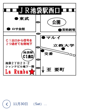
11月30日 （Sat）Ｒ＆Ｔ キューバン サルサ イベント 池袋ラルンバ