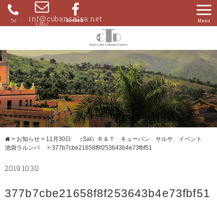
Skip
to
inf@cubansalsa.net
080-
content
4204-
0859
>
お知らせ
>
11月30日 （Sat）Ｒ＆Ｔ キューバン サルサ イベント
池袋ラルンバ
>
377b7cbe21658f8f253643b4e73fbf51
2019.10.30
377b7cbe21658f8f253643b4e73fbf51