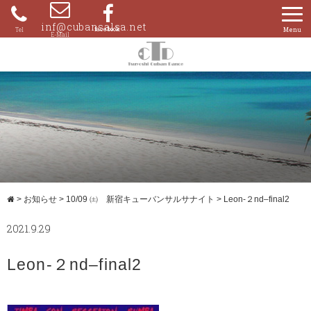
Skip
to
inf@cubansalsa.net
080-
content
4204-
0859
>
お知らせ
>
10/09 ㈯ 新宿キューバンサルサナイト
>
Leon-２nd–final2
2021.9.29
Leon-２nd–final2