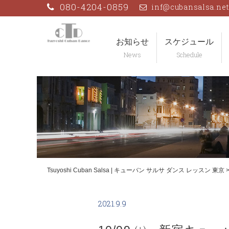
Skip
080-4204-0859
inf@cubansalsa.ne
to
content
お知らせ
スケジュール
Tsuyoshi Cuban Salsa | キューバン サルサ ダンス レッスン 東京
2021.9.9