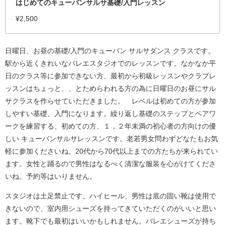
はじめてのキューバンサルサ基礎/入門レッスン
¥2,500
日曜日、お昼の基礎/入門のキューバン サルサダンス クラスです。
駅から近くきれいなバレエスタジオでのレッスンです。なかなか平
日のクラス等に参加できない方、最初から初級レッスンやクラブレ
ッスンはちょっと、、とためらわれる方の為に日曜日のお昼にサル
サクラスを作らせていただきました。 レベルは初めての方が参加
しやすい基礎、入門になります。繰り返し基礎のステップとペアワ
ークを練習する、初めての方、１，２年未満の初心者の方向けの優
しい キューバンサルサレッスンです。老若男女問わずどなたもお気
軽に参加くださいね。20代から70代以上までの方たちが来られてい
ます。女性と踊るので男性はなるべく清潔な服装を心がけてくださ
いね。予約等はいりません。
スタジオは土足禁止です。ハイヒール、男性は底の固い靴は使用で
きないので、室内用シューズを持ってきていただくのがいいと思い
ます。靴下でも最初はいいかもしれません。バレエシューズが持ち