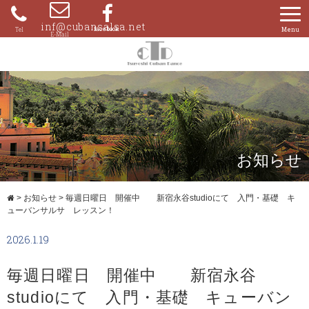
Skip
to
inf@cubansalsa.net
080-
content
4204-
0859
お知らせ
>
お知らせ
>
毎週日曜日 開催中 新宿永谷studioにて 入門・基礎 キ
ューバンサルサ レッスン！
2026.1.19
毎週日曜日 開催中 新宿永谷
studioにて 入門・基礎 キューバン