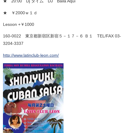
★ 20:00 Dj タイム DJ Baila Aqui
★ ￥2000ｗ１ｄ
Lesoon +￥1000
160-0022 東京都新宿区新宿５－１７－６ Ｂ１ TEL/FAX 03-
3204-3337
http://www.latinclub-leon.com/