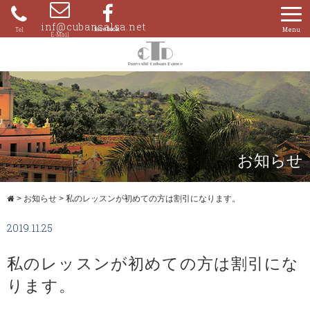
Skip
to
inf@cubansalsa.net
080-
content
4204-
0859
お知らせ
>
お知らせ
>
私のレッスンが初めての方は割引になります。
2019.11.25
私のレッスンが初めての方は割引にな
ります。