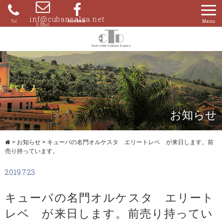
Skip
to
inf@cubansalsa.net
080-
content
4204-
0859
お知らせ
>
お知らせ
>
キューバの名門オルケスタ エリートレベ が来日します。前
売り持っています。
2019.7.23
キューバの名門オルケスタ エリート
レベ が来日します。前売り持ってい