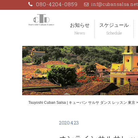
Skip
080-4204-0859
inf@cubansalsa.ne
to
content
お知らせ
スケジュール
Tsuyoshi Cuban Salsa | キューバン サルサ ダンス レッスン 東京
2020.4.23