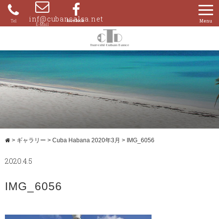
Skip
to
inf@cubansalsa.net
080-
content
4204-
0859
>
ギャラリー
>
Cuba Habana 2020年3月
>
IMG_6056
2020.4.5
IMG_6056