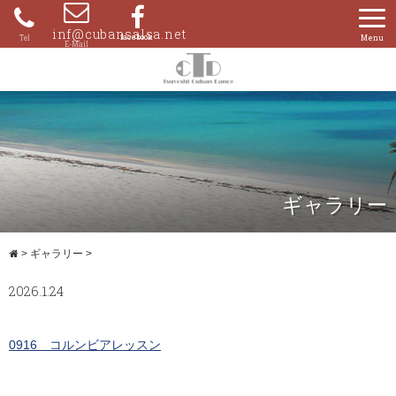
Skip
to
inf@cubansalsa.net
080-
content
4204-
0859
ギャラリー
>
ギャラリー
>
2026.1.24
0916 コルンビアレッスン