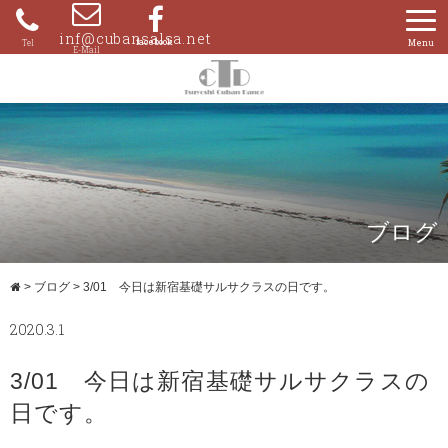
Skip
to
inf@cubansalsa.net
080-
content
4204-
0859
ブログ
>
ブログ
>
3/01 今日は新宿基礎サルサクラスの日です。
2020.3.1
3/01 今日は新宿基礎サルサクラスの
日です。